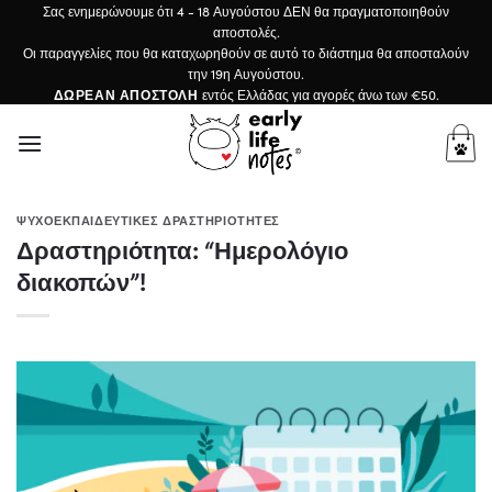
Μετάβαση
Σας ενημερώνουμε ότι 4 - 18 Αυγούστου ΔΕΝ θα πραγματοποιηθούν
αποστολές.
στο
Οι παραγγελίες που θα καταχωρηθούν σε αυτό το διάστημα θα αποσταλούν
περιεχόμενο
την 19η Αυγούστου.
ΔΩΡΕΑΝ ΑΠΟΣΤΟΛΗ
εντός Ελλάδας για αγορές άνω των €50.
ΨΥΧΟΕΚΠΑΙΔΕΥΤΙΚΈΣ ΔΡΑΣΤΗΡΙΌΤΗΤΕΣ
Δραστηριότητα: “Ημερολόγιο
διακοπών”!