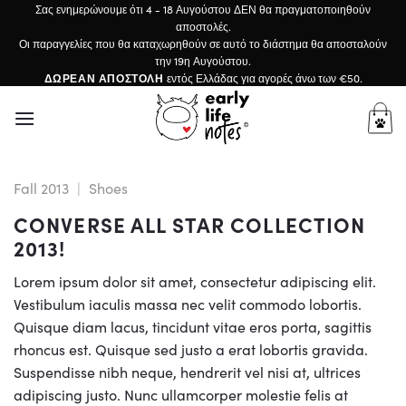
Μετάβαση
Σας ενημερώνουμε ότι 4 - 18 Αυγούστου ΔΕΝ θα πραγματοποιηθούν
αποστολές.
στο
Οι παραγγελίες που θα καταχωρηθούν σε αυτό το διάστημα θα αποσταλούν
περιεχόμενο
την 19η Αυγούστου.
ΔΩΡΕΑΝ ΑΠΟΣΤΟΛΗ
εντός Ελλάδας για αγορές άνω των €50.
Fall 2013
|
Shoes
CONVERSE ALL STAR COLLECTION
2013!
Lorem ipsum dolor sit amet, consectetur adipiscing elit.
Vestibulum iaculis massa nec velit commodo lobortis.
Quisque diam lacus, tincidunt vitae eros porta, sagittis
rhoncus est. Quisque sed justo a erat lobortis gravida.
Suspendisse nibh neque, hendrerit vel nisi at, ultrices
adipiscing justo. Nunc ullamcorper molestie felis at