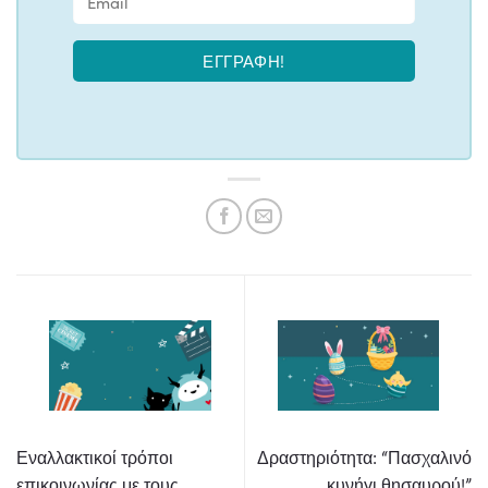
ΕΓΓΡΑΦΉ!
Εναλλακτικοί τρόποι
Δραστηριότητα: “Πασχαλινό
επικοινωνίας με τους
κυνήγι θησαυρού!”