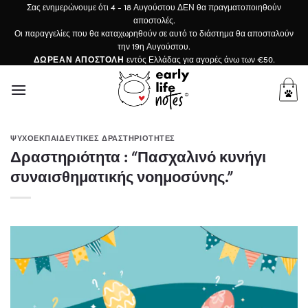
Μετάβαση
Σας ενημερώνουμε ότι 4 - 18 Αυγούστου ΔΕΝ θα πραγματοποιηθούν
αποστολές.
στο
Οι παραγγελίες που θα καταχωρηθούν σε αυτό το διάστημα θα αποσταλούν
περιεχόμενο
την 19η Αυγούστου.
ΔΩΡΕΑΝ ΑΠΟΣΤΟΛΗ
εντός Ελλάδας για αγορές άνω των €50.
ΨΥΧΟΕΚΠΑΙΔΕΥΤΙΚΈΣ ΔΡΑΣΤΗΡΙΌΤΗΤΕΣ
Δραστηριότητα : “Πασχαλινό κυνήγι
συναισθηματικής νοημοσύνης.”