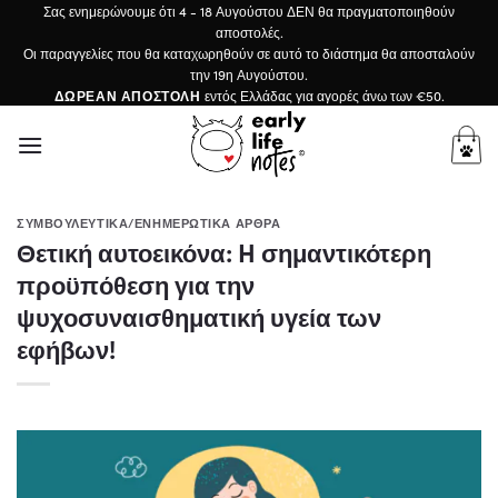
Μετάβαση
Σας ενημερώνουμε ότι 4 - 18 Αυγούστου ΔΕΝ θα πραγματοποιηθούν
αποστολές.
στο
Οι παραγγελίες που θα καταχωρηθούν σε αυτό το διάστημα θα αποσταλούν
περιεχόμενο
την 19η Αυγούστου.
ΔΩΡΕΑΝ ΑΠΟΣΤΟΛΗ
εντός Ελλάδας για αγορές άνω των €50.
ΣΥΜΒΟΥΛΕΥΤΙΚΆ/ΕΝΗΜΕΡΩΤΙΚΆ ΆΡΘΡΑ
Θετική αυτοεικόνα: H σημαντικότερη
προϋπόθεση για την
ψυχοσυναισθηματική υγεία των
εφήβων!